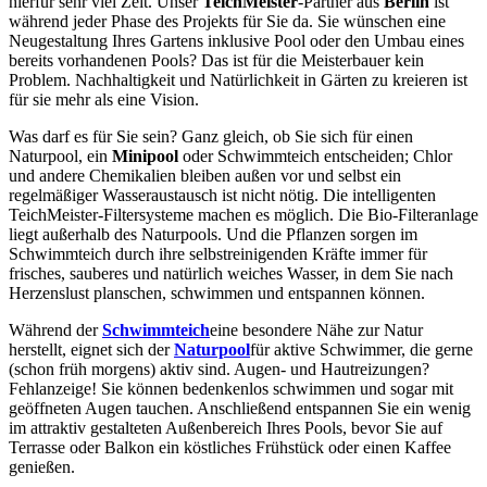
hierfür sehr viel Zeit. Unser
TeichMeister
-Partner aus
Berlin
ist
während jeder Phase des Projekts für Sie da. Sie wünschen eine
Neugestaltung Ihres Gartens inklusive Pool oder den Umbau eines
bereits vorhandenen Pools? Das ist für die Meisterbauer kein
Problem. Nachhaltigkeit und Natürlichkeit in Gärten zu kreieren ist
für sie mehr als eine Vision.
Was darf es für Sie sein? Ganz gleich, ob Sie sich für einen
Naturpool, ein
Minipool
oder Schwimmteich entscheiden; Chlor
und andere Chemikalien bleiben außen vor und selbst ein
regelmäßiger Wasseraustausch ist nicht nötig. Die intelligenten
TeichMeister-Filtersysteme machen es möglich. Die Bio-Filteranlage
liegt außerhalb des Naturpools. Und die Pflanzen sorgen im
Schwimmteich durch ihre selbstreinigenden Kräfte immer für
frisches, sauberes und natürlich weiches Wasser, in dem Sie nach
Herzenslust planschen, schwimmen und entspannen können.
Während der
Schwimmteich
eine besondere Nähe zur Natur
herstellt, eignet sich der
Naturpool
für aktive Schwimmer, die gerne
(schon früh morgens) aktiv sind. Augen- und Hautreizungen?
Fehlanzeige! Sie können bedenkenlos schwimmen und sogar mit
geöffneten Augen tauchen. Anschließend entspannen Sie ein wenig
im attraktiv gestalteten Außenbereich Ihres Pools, bevor Sie auf
Terrasse oder Balkon ein köstliches Frühstück oder einen Kaffee
genießen.